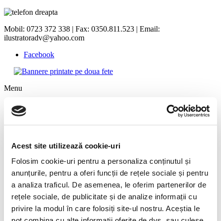
Mobil: 0723 372 338 | Fax: 0350.811.523 | Email:
ilustratoradv@yahoo.com
Facebook
Menu
Acasa
Productie publicitara
Imprimante ecosolvent sh/service
Alpinism Utilitar
Contact
Acest site utilizează cookie-uri
GDPR
Termeni si conditii
Folosim cookie-uri pentru a personaliza conținutul și
Despre cookies
anunțurile, pentru a oferi funcții de rețele sociale și pentru
a analiza traficul. De asemenea, le oferim partenerilor de
Stickere motoare și ambarcațiuni
rețele sociale, de publicitate și de analize informații cu
privire la modul în care folosiți site-ul nostru. Aceștia le
autocolant motor
stickere motoare
stickere laterale
autocolante
motoare
autocolante ambarcatiuni
stickere motociclete
stickere atv
pot combina cu alte informații oferite de dvs. sau culese