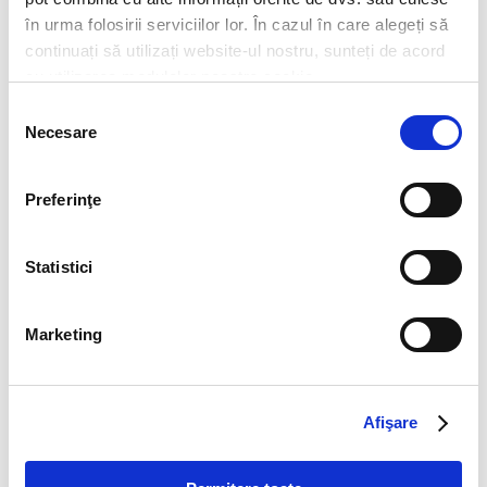
stickere snowmobil
sticker jet sky
sticker
în urma folosirii serviciilor lor. În cazul în care alegeți să
continuați să utilizați website-ul nostru, sunteți de acord
cu utilizarea modulelor noastre cookie.
Selecția
Necesare
consimțământului
Produse & Servicii
Preferinţe
Menu
Print Autocolant
Print banner
Statistici
Print Hartie
Print Mesh
Print Canvas-Tapet
Marketing
Printuri Pardoseli Epoxidice
Decor auto
Decor geam sablat
Firme Luminoase
Firme din polistiren
Afişare
Inscriptionare serigrafie - tampografie
Panouri publicitare
Totemuri