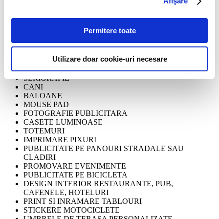
Afişare
DECOR AUTO
PRELATA TIR
LITERE VOLUMETRICE
Permitere toate
STEAGURI
INSIGNE
GRAVURA
Utilizare doar cookie-uri necesare
PLACUTE STRADALE
INDICATOARE
SERIGRAFIE
CANI
BALOANE
MOUSE PAD
FOTOGRAFIE PUBLICITARA
CASETE LUMINOASE
TOTEMURI
IMPRIMARE PIXURI
PUBLICITATE PE PANOURI STRADALE SAU
CLADIRI
PROMOVARE EVENIMENTE
PUBLICITATE PE BICICLETA
DESIGN INTERIOR RESTAURANTE, PUB,
CAFENELE, HOTELURI
PRINT SI INRAMARE TABLOURI
STICKERE MOTOCICLETE
UMBRELE DE TERASA PERSONALIZATE